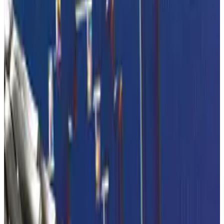
die Branche aber auch vor komplexe rechtliche Fragen.
©
AGF
Simone Kraft
25.06.2026
18 min
Nach der Eröffnung durch AGF-Geschäftsführer Konstantin
Golombek führte die Vorsitzende des Ausschusses für
Lebensmittelrecht, Dr. Petra-Alina Unland von der Dr. August
Oetker Nahrungsmittel KG, wie gewohnt charmant und
fachlich versiert durch die Veranstaltung.
Als erster Referent durfte Christian Struck vom CVUA-MEL
die neuesten Beschlüsse des ALS/ALTS vorstellen. Bei einer
beschreibenden Bezeichnung von Schokoladenalternativen