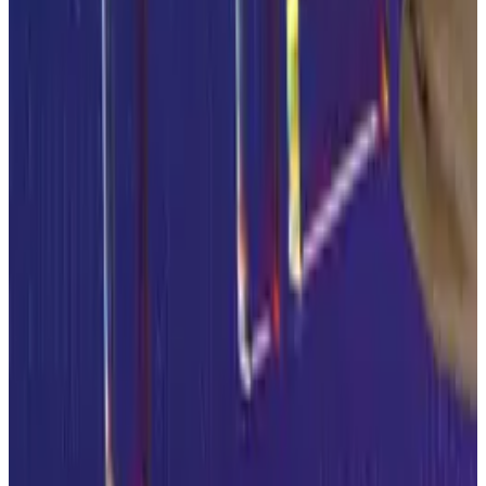
Anlagen- und Ofenführer sowie Qualitätsverantwortliche.
GMB Redaktion · 11 min
Neueste Artikel
vor 2 Wochen
Zum Thema
Die neue EmpCo-Richtlinie, Künstliche Intelligenz und
Stärkegewinnung aus Mikroalgen sind Themen des neuen
Newsletters der Arbeitsgemeinschaft Getreideforschung.
Zudem gibt es zahlreiche weitere Hinweise für die Branche.
Prof. Dr. Meinolf G. Lindhauer · 8 min
vor 2 Wochen
+
Green Claims im Lebensmittelregal