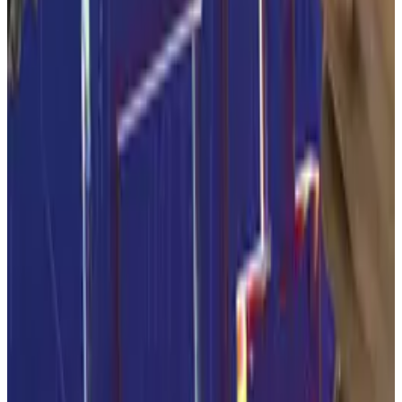
12. D-A-CH Tagung für angewandte
Getreidewissenschaften
Die D-A-CH-Tagung für angewandte Getreidewissenschaften
vermittelt seit über 60 Jahren aktuelle Erkenntnisse zu
Getreide – vom Rohstoff bis zum Endprodukt. Sie bringt
Fachleute aus Forschung, Analytik, Produktentwicklung und
Beratung für 1,5 Tage zum fachlichen Austausch zusammen.
GMB Redaktion · 46 min
vor 2 Wochen
Praxisseminar: Qualität im Fokus - Steuerung
typischer Gebäckfehler
Backwaren brauchen konstante Prozesse und
Qualitätskontrolle. Das Seminar zeigt praxisnah, wie
Teigführung, Gare und Backen optimiert und Gebäckfehler
direkt an ihrer Ursache gestoppt werden – für Teigmacher,