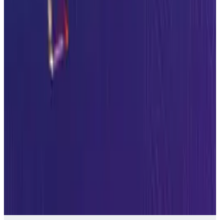
Die EmpCo-Richtlinie gegen Greenwashing bringt ab 27.
September 2026 strengere Regeln für Umweltwerbung.
Unternehmen müssen Aussagen wie „natürlich“, „regional“
oder „klimaneutral“ belegen. Der Beitrag erläutert die neuen
Vorgaben und ihre Bedeutung für die Getreidebranche.
Franca Werhahn · 17 min
vor 2 Wochen
+
Vertrauen statt KI-Blindflug
KI unterstützt Entscheidungen und macht Zusammenhänge
sichtbar. Entscheidend sind jedoch verlässliche Ergebnisse.
Vertrauenswürdige KI basiert auf sechs Prinzipien:
Datenqualität, Governance, Transparenz, Sicherheit,
Rechtskonformität und Ethik.
Henri Max Deda, Dr. Olya Vvedenskaya · 17 min