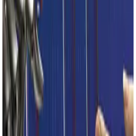
muss die charaktergebende Zutat enthalten sein, also
diejenige, die die Schokoladenbestandteile Kakao(-pulver)
und Kakaobutter ersetzt, z.B. „Schokoladenalternative auf
Basis von Sonnenblumenkernmehl und pflanzlichen Fetten“.
Sofern produktionsbedingt Kakaobestandteile in der
Schokoladenalternative nicht auszuschließen sind, ist zur
Vermeidung einer Irreführung des Verbrauchers in der
Kennzeichnung darauf entsprechend hinzuweisen. Des
Weiteren ging es um die Kennzeichnung von Maltodextrin.
Der ALS ist zu dem Ergebnis gekommen, dass bei der
Herstellung von Früchtetee-Extrakten oder
Fruchtpulverzubereitungen unter Verwendung von
Maltodextrin eine zusammengesetzte Zutat entsteht, deren
Bestandteile – und damit auch das Maltodextrin – im
Enderzeugnis einzeln im Zutatenverzeichnis aufgeführt
werden müssen. Maltodextrin ist somit kein Trägerstoff im
Sinne der Definition. Diese Entscheidung kann auch für
(Bio-)Backwaren und die Verwendung von Glycerin als
Feuchthaltemittel und als Trägerstoff bei Pflanzenextrakten