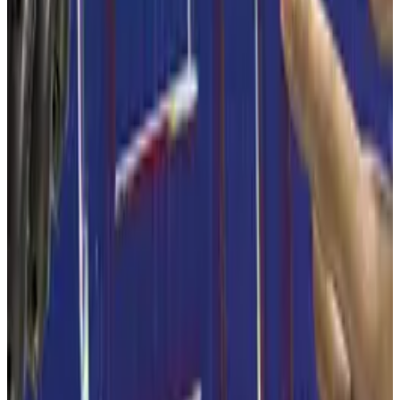
und Aromen von Bedeutung sein. Die Einstufung von
Erzeugnissen als Lebensmittel versus Non-Food erläuterte
Struck am Beispiel von muscimol-
Brot
Mehl
Getreide
Empfohlen für Sie
vor 2 Wochen
+
CO2 Conversion Into Thermoplastic Starch By The
Microalga Chlorella vulgaris
Thermoplastic starch (TPS) is a biodegradable plastic used in
packaging. It is currently made from food crops such as maize
and wheat. Microalgae offer a promising alternative starch
source, as they can achieve high yields while growing on non-
arable land, reducing competition with food production.
Gatien Fleury · 12 min
vor 2 Wochen