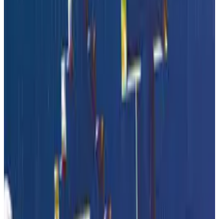
Termine
Wissenschaft
Abo
Newsletter
e-Paper
Getreide
Brot
Mehl
Alle Themen
AGB
Datenschutz
Cookie-Richtlinie
Impressum
Neue Regeln, alte Herausforderungen
Lebensmittelrechtstag für Erzeugnisse
aus Getreide
Beim 33. Lebensmittelrechtstag am 15. und 16. Juni 2026 in
Detmold diskutierten Fachleute aktuelle Entwicklungen rund
um Kennzeichnung und Sicherheit bei Getreideerzeugnissen.
Von Verpackungen über Mineralölrückstände bis hin zu
Green Claims wachsen die regulatorischen Anforderungen
weiter. Gleichzeitig eröffnen neue Zutaten Chancen, stellen