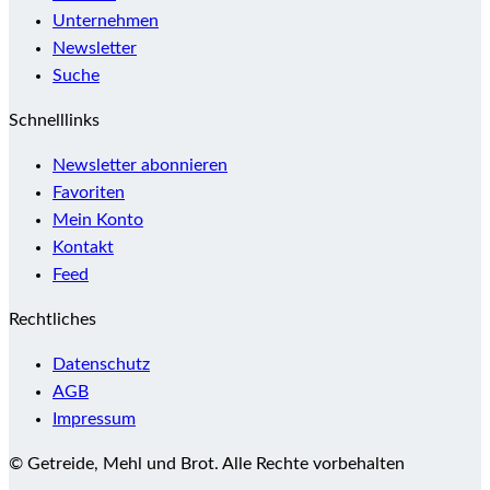
Unternehmen
Newsletter
Suche
Schnelllinks
Newsletter abonnieren
Favoriten
Mein Konto
Kontakt
Feed
Rechtliches
Datenschutz
AGB
Impressum
©
Getreide, Mehl und Brot
.
Alle Rechte vorbehalten