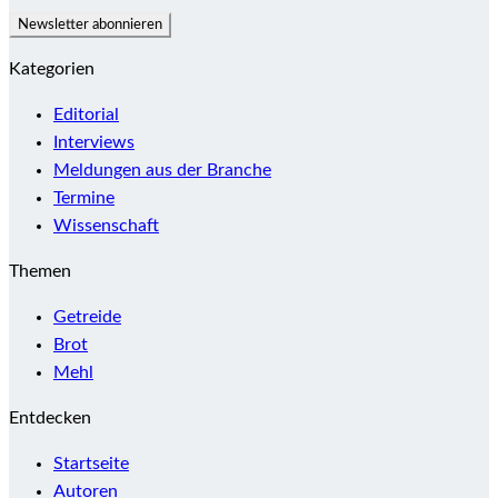
Newsletter abonnieren
Kategorien
Editorial
Interviews
Meldungen aus der Branche
Termine
Wissenschaft
Themen
Getreide
Brot
Mehl
Entdecken
Startseite
Autoren