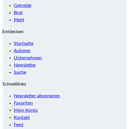
Getreide
Brot
Mehl
Entdecken
Startseite
Autoren
Unternehmen
Newsletter
Suche
Schnelllinks
Newsletter abonnieren
Favoriten
Mein Konto
Kontakt
Feed